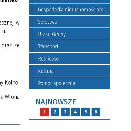
Gospodarka nieruchomościami
Sołectwa
ecznej w
tu.
Urząd Gminy
 oraz ze
Transport
Rolnictwo
Kultura
ny Kolno
Pomoc społeczna
sz Wrona
NAJNOWSZE
1
2
3
4
5
6