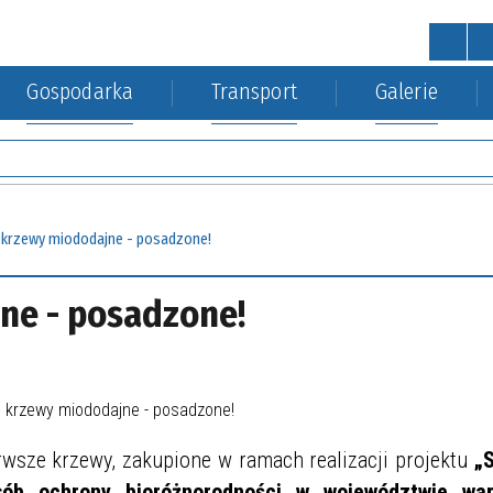
Gospodarka
Transport
Galerie
STRONA GŁÓWNA
wa
a Środowiska
kacja kolejowa
Urząd Gminy
Gospodarka nieruchomościa
 krzewy miododajne - posadzone!
ne - posadzone!
rwsze krzewy, zakupione w ramach realizacji projektu
„
sób ochrony bioróżnorodności
w województwie war