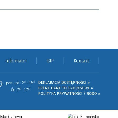
Informator
BIP
Kontakt
DEKLARACJA DOSTĘPNOŚCI »
pon. - pt.: 7
30
- 15
30
PEŁNE DANE TELEADRESOWE »
Śr.: 7
30
- 17
00
POLITYKA PRYWATNOŚCI / RODO »