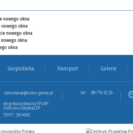
Gospodarka
Transport
Galerie
tel.:
89 716 32 26
sekretariat@kolno-gmina.pl
skrzynka podawcza EPUAP:
/UGKolno/SkrytkaESP
TERYT: 2814082