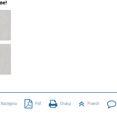
ne!
Następna
Pdf
Drukuj
Powrót