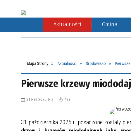
Aktualności
Gmina
Rada Gminy
Rolnictwo
Komunikacja autobusowa
Sołect
Ochron
Komuni
Mapa Strony
Aktualności
Środowisko
Pierwsze
Pierwsze krzewy miododaj
31 Paź 2025, Pią
489
31 października 2025 r. posadzone zostały pie
drzew i krzewów miododajnych jako spo