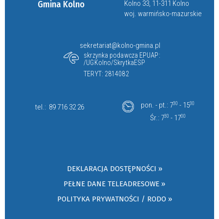
Gmina Kolno
Kolno 33, 11-311 Kolno
woj. warmińsko-mazurskie
sekretariat@kolno-gmina.pl
skrzynka podawcza EPUAP:
/UGKolno/SkrytkaESP
TERYT: 2814082
pon. - pt.: 7
30
- 15
30
tel.:
89 716 32 26
Śr.: 7
30
- 17
00
DEKLARACJA DOSTĘPNOŚCI »
PEŁNE DANE TELEADRESOWE »
POLITYKA PRYWATNOŚCI / RODO »