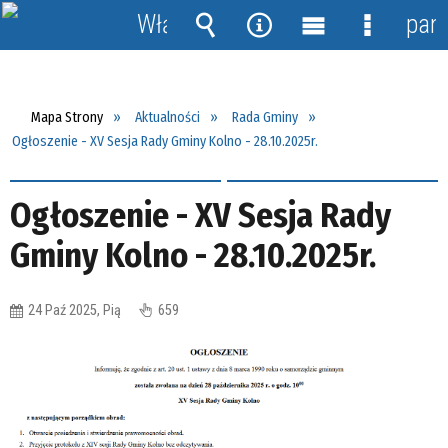
Włącz
pane
powiadomienia
Wyszukiwarka
Narzędzia
Menu
Menu
główne
szczegół
Mapa Strony
Aktualności
Rada Gminy
Ogłoszenie - XV Sesja Rady Gminy Kolno - 28.10.2025r.
Ogłoszenie - XV Sesja Rady
Gminy Kolno - 28.10.2025r.
24 Paź 2025, Pią
659