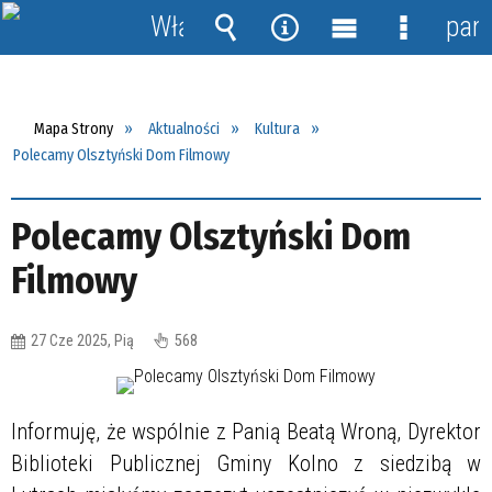
Włącz
pane
powiadomienia
Wyszukiwarka
Narzędzia
Menu
Menu
główne
szczegół
Mapa Strony
Aktualności
Kultura
Polecamy Olsztyński Dom Filmowy
Polecamy Olsztyński Dom
Filmowy
27 Cze 2025, Pią
568
Informuję, że wspólnie z Panią Beatą Wroną, Dyrektor
Biblioteki Publicznej Gminy Kolno z siedzibą w