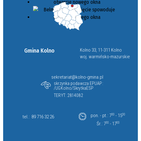
Gmina Kolno
Kolno 33, 11-311 Kolno
woj. warmińsko-mazurskie
sekretariat@kolno-gmina.pl
skrzynka podawcza EPUAP:
/UGKolno/SkrytkaESP
TERYT: 2814082
pon. - pt.: 7
30
- 15
30
tel.:
89 716 32 26
Śr.: 7
30
- 17
00