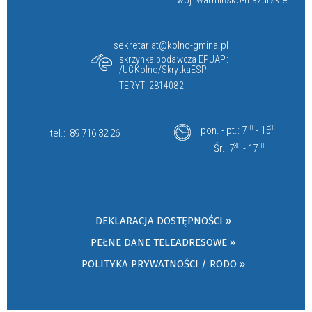
sekretariat@kolno-gmina.pl
skrzynka podawcza EPUAP:
/UGKolno/SkrytkaESP
TERYT: 2814082
pon. - pt.: 7
30
- 15
30
tel.:
89 716 32 26
Śr.: 7
30
- 17
00
DEKLARACJA DOSTĘPNOŚCI »
PEŁNE DANE TELEADRESOWE »
POLITYKA PRYWATNOŚCI / RODO »