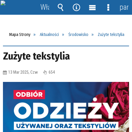
Włącz
pane
powiadomienia
Wyszukiwarka
Narzędzia
Menu
Menu
główne
szczegół
Mapa Strony
Aktualności
Środowisko
Zużyte tekstylia
Zużyte tekstylia
13 Mar 2025, Czw
654