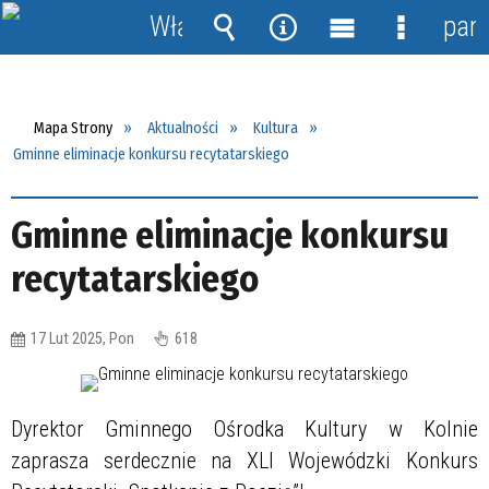
Włącz
pane
powiadomienia
Wyszukiwarka
Narzędzia
Menu
Menu
główne
szczegół
Mapa Strony
Aktualności
Kultura
Gminne eliminacje konkursu recytatarskiego
Gminne eliminacje konkursu
recytatarskiego
17 Lut 2025, Pon
618
Dyrektor Gminnego Ośrodka Kultury w Kolnie
zaprasza serdecznie na XLI Wojewódzki Konkurs