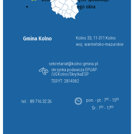
Gmina Kolno
Kolno 33, 11-311 Kolno
woj. warmińsko-mazurskie
sekretariat@kolno-gmina.pl
skrzynka podawcza EPUAP:
/UGKolno/SkrytkaESP
TERYT: 2814082
pon. - pt.: 7
30
- 15
30
tel.:
89 716 32 26
Śr.: 7
30
- 17
00