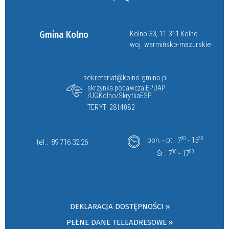
Gmina Kolno
Kolno 33, 11-311 Kolno
woj. warmińsko-mazurskie
sekretariat@kolno-gmina.pl
skrzynka podawcza EPUAP:
/UGKolno/SkrytkaESP
TERYT: 2814082
pon. - pt.: 7
30
- 15
30
tel.:
89 716 32 26
Śr.: 7
30
- 17
00
DEKLARACJA DOSTĘPNOŚCI »
PEŁNE DANE TELEADRESOWE »