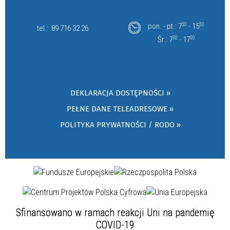
pon. - pt.: 7
30
- 15
30
tel.:
89 716 32 26
Śr.: 7
30
- 17
00
DEKLARACJA DOSTĘPNOŚCI »
PEŁNE DANE TELEADRESOWE »
POLITYKA PRYWATNOŚCI / RODO »
Sfinansowano w ramach reakcji Uni na pandemię
COVID-19