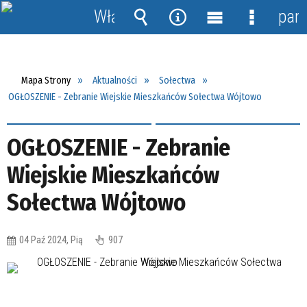
Włącz
pane
powiadomienia
Wyszukiwarka
Narzędzia
Menu
Menu
główne
szczegół
Mapa Strony
Aktualności
Sołectwa
OGŁOSZENIE - Zebranie Wiejskie Mieszkańców Sołectwa Wójtowo
OGŁOSZENIE - Zebranie
Wiejskie Mieszkańców
Sołectwa Wójtowo
04 Paź 2024, Pią
907