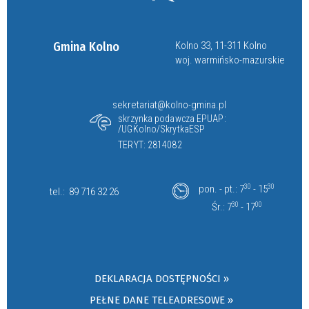
Gmina Kolno
Kolno 33, 11-311 Kolno
woj. warmińsko-mazurskie
sekretariat@kolno-gmina.pl
skrzynka podawcza EPUAP:
/UGKolno/SkrytkaESP
TERYT: 2814082
pon. - pt.: 7
30
- 15
30
tel.:
89 716 32 26
Śr.: 7
30
- 17
00
DEKLARACJA DOSTĘPNOŚCI »
PEŁNE DANE TELEADRESOWE »