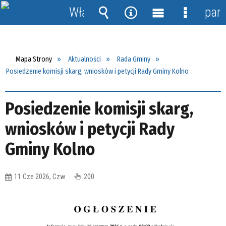
Włącz
pane
powiadomienia
Wyszukiwarka
Narzędzia
Menu
Menu
główne
szczegół
Mapa Strony
Aktualności
Rada Gminy
Posiedzenie komisji skarg, wniosków i petycji Rady Gminy Kolno
Posiedzenie komisji skarg,
wniosków i petycji Rady
Gminy Kolno
11 Cze 2026, Czw
200