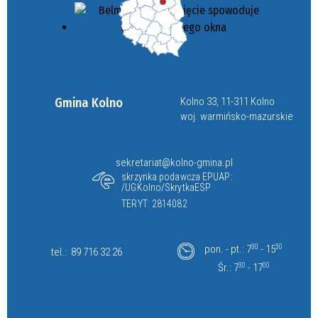
Gmina Kolno
Kolno 33, 11-311 Kolno
woj. warmińsko-mazurskie
sekretariat@kolno-gmina.pl
skrzynka podawcza EPUAP:
/UGKolno/SkrytkaESP
TERYT: 2814082
pon. - pt.: 7
30
- 15
30
tel.:
89 716 32 26
Śr.: 7
30
- 17
00