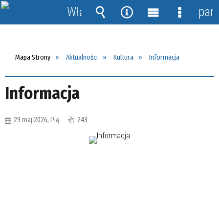
Włącz
pane
powiadomienia
Wyszukiwarka
Narzędzia
Menu
Menu
główne
szczegół
Mapa Strony
Aktualności
Kultura
Informacja
Informacja
29 maj 2026, Pią
243