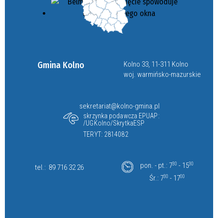
Gmina Kolno
Kolno 33, 11-311 Kolno
woj. warmińsko-mazurskie
sekretariat@kolno-gmina.pl
skrzynka podawcza EPUAP:
/UGKolno/SkrytkaESP
TERYT: 2814082
pon. - pt.: 7
30
- 15
30
tel.:
89 716 32 26
Śr.: 7
30
- 17
00