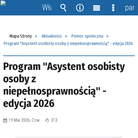
Włącz
pane
powiadomienia
Wyszukiwarka
Narzędzia
Menu
Menu
główne
szczegół
Mapa Strony
Aktualności
Pomoc społeczna
Program "Asystent osobisty osoby z niepełnosprawnością" - edycja 2026
Program "Asystent osobisty
osoby z
niepełnosprawnością" -
edycja 2026
19 Mar 2026, Czw
313