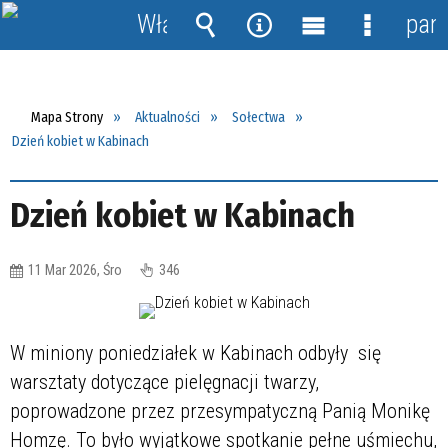
Włącz
pane
powiadomienia
Wyszukiwarka
Narzędzia
Menu
Menu
główne
szczegół
Mapa Strony
Aktualności
Sołectwa
Dzień kobiet w Kabinach
Dzień kobiet w Kabinach
11 Mar 2026, Śro
346
W miniony poniedziałek w Kabinach odbyły się
w
arsztaty dotyczące pielęgnacji twarzy,
poprowadzone przez przesympatyczną Panią Monikę
Homzę
. To było wyjątkowe spotkanie pełne uśmiechu,