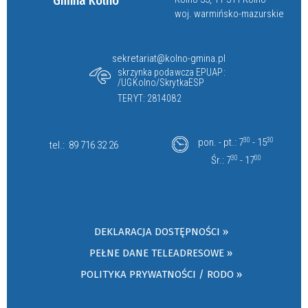
Gmina Kolno
woj. warmińsko-mazurskie
sekretariat@kolno-gmina.pl
skrzynka podawcza EPUAP:
/UGKolno/SkrytkaESP
TERYT: 2814082
pon. - pt.: 7
30
- 15
30
tel.:
89 716 32 26
Śr.: 7
30
- 17
00
DEKLARACJA DOSTĘPNOŚCI »
PEŁNE DANE TELEADRESOWE »
POLITYKA PRYWATNOŚCI / RODO »