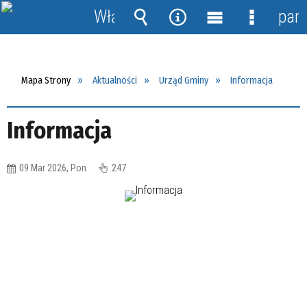
Włącz
pane
powiadomienia
Wyszukiwarka
Narzędzia
Menu
Menu
główne
szczegół
Mapa Strony
Aktualności
Urząd Gminy
Informacja
Informacja
09 Mar 2026, Pon
247