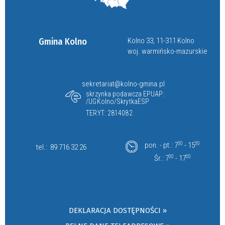
Gmina Kolno
Kolno 33, 11-311 Kolno
woj. warmińsko-mazurskie
sekretariat@kolno-gmina.pl
skrzynka podawcza EPUAP:
/UGKolno/SkrytkaESP
TERYT: 2814082
pon. - pt.: 7
30
- 15
30
tel.:
89 716 32 26
Śr.: 7
30
- 17
00
DEKLARACJA DOSTĘPNOŚCI »