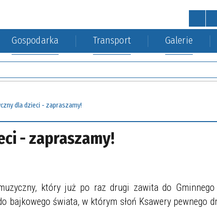
Gospodarka
Transport
Galerie
STRONA GŁÓWNA
wa
a Środowiska
kacja kolejowa
Urząd Gminy
Gospodarka nieruchomościa
czny dla dzieci - zapraszamy!
eci - zapraszamy!
muzyczny, który już po raz drugi zawita do Gminnego
 do bajkowego świata, w którym słoń Ksawery pewnego dn