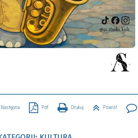
Następna
Pdf
Drukuj
Powrót
KATEGORII: KULTURA