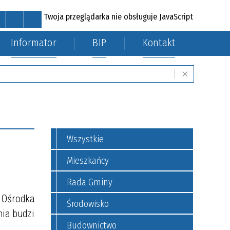
Twoja przeglądarka nie obsługuje JavaScript
Informator
BIP
Kontakt
MAPA STRONY
RSS
POCZTA
KONTAKT
mi
Fundusze zewnętrzne
Wszystkie
Mieszkańcy
Rada Gminy
 Ośrodka
Środowisko
ia budzi
Budownictwo