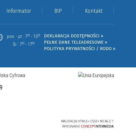
Informator
BIP
Kontakt
DEKLARACJA DOSTĘPNOŚCI »
pon. - pt.: 7
30
- 15
30
PEŁNE DANE TELEADRESOWE »
Śr.: 7
30
- 17
00
POLITYKA PRYWATNOŚCI / RODO »
19
WALIDACJA:
HTML5
+
CSS3
+
WCAG 2.1
WYKONANIE
CONCEPT
INTERMEDIA