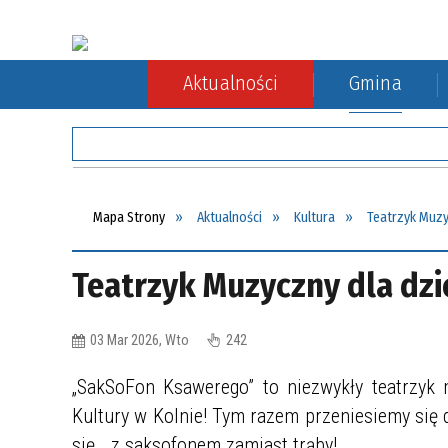
Aktualności
Gmina
Rada Gminy
Rolnictwo
Komunikacja autobusowa
Sołect
Ochron
Komuni
Mapa Strony
Aktualności
Kultura
Teatrzyk Muzy
Teatrzyk Muzyczny dla dzi
03 Mar 2026, Wto
242
„SakSoFon Ksawerego” to niezwykły teatrzyk 
Kultury w Kolnie! Tym razem przeniesiemy się
się… z saksofonem zamiast trąby!