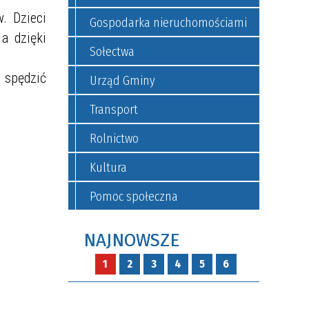
. Dzieci
Gospodarka nieruchomościami
a dzięki
Sołectwa
 spędzić
Urząd Gminy
Transport
Rolnictwo
Kultura
Pomoc społeczna
NAJNOWSZE
1
2
3
4
5
6