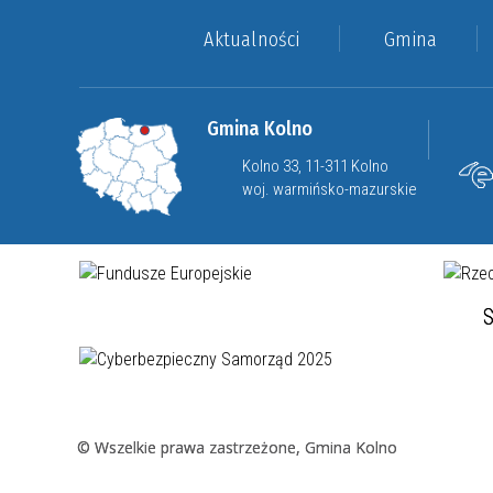
Aktualności
Gmina
Gmina Kolno
Kolno 33, 11-311 Kolno
woj. warmińsko-mazurskie
S
© Wszelkie prawa zastrzeżone, Gmina Kolno