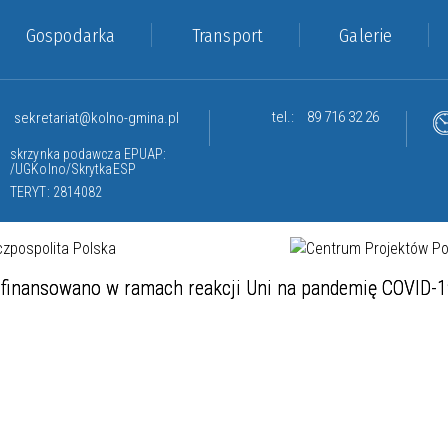
Gospodarka
Transport
Galerie
tel.:
89 716 32 26
sekretariat@kolno-gmina.pl
skrzynka podawcza EPUAP:
/UGKolno/SkrytkaESP
TERYT: 2814082
finansowano w ramach reakcji Uni na pandemię COVID-